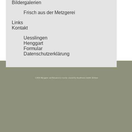
Bildergalerien
Frisch aus der Metzgerei
Links
Kontakt
Uesslingen
Henggart
Formular
Datenschutzerklärung
©2026 Metzgerei und Partyservice Liechti created by
DataPresent GmbH, Kefikon